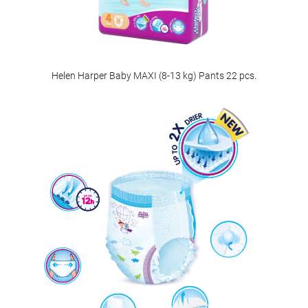
Helen Harper Baby MAXI (8-13 kg) Pants 22 pcs.