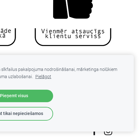
m sīkfailus pakalpojuma nodrošināšanai, mārketinga nolūkiem
uma uzlabošanai.
Pielāgot
Pieņemt visus
t tikai nepieciešamos