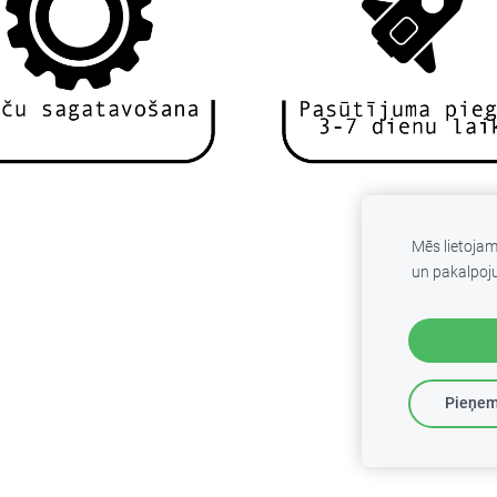
Mēs lietoja
un pakalpoj
Pieņem