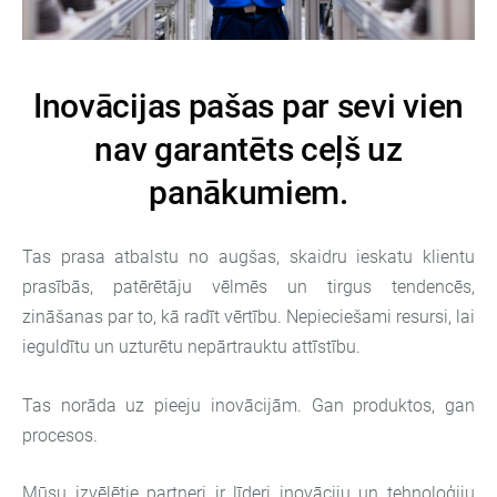
Inovācijas pašas par sevi vien
nav garantēts ceļš uz
panākumiem.
Tas prasa atbalstu no augšas, skaidru ieskatu klientu
prasībās, patērētāju vēlmēs un tirgus tendencēs,
zināšanas par to, kā radīt vērtību. Nepieciešami resursi, lai
ieguldītu un uzturētu nepārtrauktu attīstību.
Tas norāda uz pieeju inovācijām. Gan produktos, gan
procesos.
Mūsu izvēlētie partneri ir līderi inovāciju un tehnoloģiju