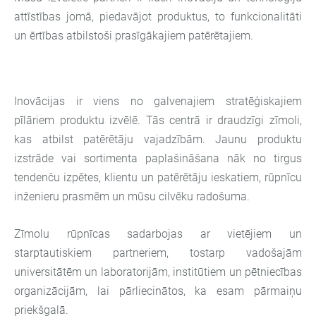
attīstības jomā, piedavājot produktus, to funkcionalitāti
un ērtības atbilstoši prasīgākajiem patērētajiem.
Inovācijas ir viens no galvenajiem stratēģiskajiem
pīlāriem produktu izvēlē. Tās centrā ir draudzīgi zīmoli,
kas atbilst patērētāju vajadzībām. Jaunu produktu
izstrāde vai sortimenta paplašināšana nāk no tirgus
tendenču izpētes, klientu un patērētāju ieskatiem, rūpnīcu
inženieru prasmēm un mūsu cilvēku radošuma.
Zīmolu rūpnīcas sadarbojas ar vietējiem un
starptautiskiem partneriem, tostarp vadošajām
universitātēm un laboratorijām, institūtiem un pētniecības
organizācijām, lai pārliecinātos, ka esam pārmaiņu
priekšgalā.